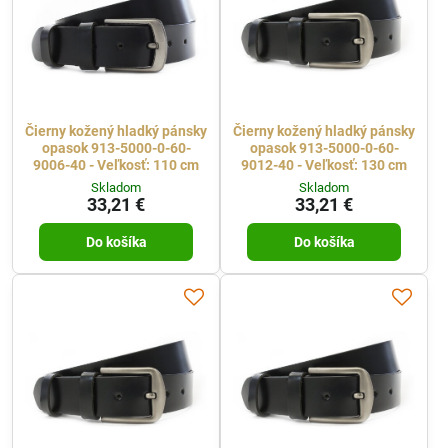
Čierny kožený hladký pánsky
Čierny kožený hladký pánsky
opasok 913-5000-0-60-
opasok 913-5000-0-60-
9006-40 - Veľkosť: 110 cm
9012-40 - Veľkosť: 130 cm
Skladom
Skladom
33,21 €
33,21 €
Do košíka
Do košíka