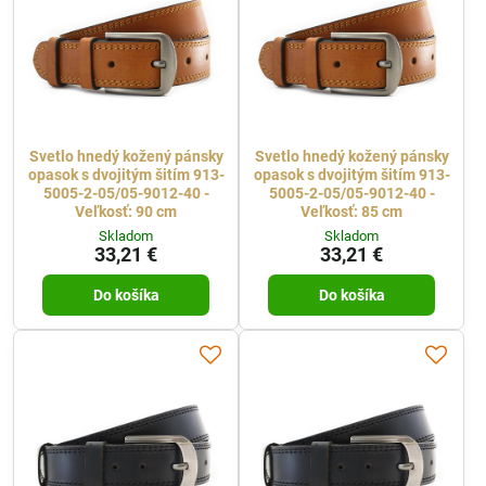
Svetlo hnedý kožený pánsky
Svetlo hnedý kožený pánsky
opasok s dvojitým šitím 913-
opasok s dvojitým šitím 913-
5005-2-05/05-9012-40 -
5005-2-05/05-9012-40 -
Veľkosť: 90 cm
Veľkosť: 85 cm
Skladom
Skladom
33,21 €
33,21 €
Do košíka
Do košíka