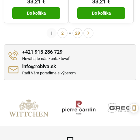
33,21 €
33,21 €
Do košíka
Do košíka
1
2
29
+421 915 286 729
Neváhajte nás kontaktovať
info​@robiva​.sk
Radi Vám poradíme s výberom