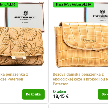
ódom: ALL10
Zľava 10% s kódom: ALL10
ka peňaženka z
Béžová dámska peňaženka z
kože Peterson
ekologickej kože s krokodíľou t
Peterson
Skladom
Do košíka
Do 
18,45 €