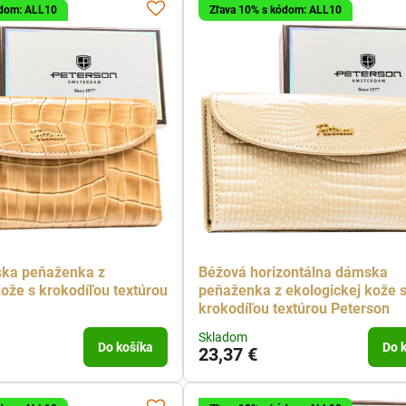
ódom: ALL10
Zľava 10% s kódom: ALL10
ka peňaženka z
Béžová horizontálna dámska
kože s krokodíľou textúrou
peňaženka z ekologickej kože 
krokodíľou textúrou Peterson
Skladom
Do košíka
Do 
23,37 €