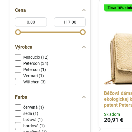
Zľava 10% s k
Cena
Od:
Do:
Výrobca
Mercucio (12)
Peterson (34)
Peterson (1)
Vermari (1)
Wittchen (3)
Béžová dáms
Farba
ekologickej 
patent Peter
červená (1)
šedá (1)
Skladom
20,91 €
bežová (1)
bordová (1)