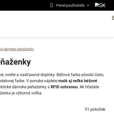
Panel používateľa
vé dámske peňaženky
eňaženky
é, svetlé a nadčasové doplnky. Béžová farba pôsobí čisto,
astelovej farbe. V ponuke nájdete
malé aj veľké béžové
 praktické dámske peňaženky s
RFID ochranou
. Ak hľadáte
ženka je výborná voľba.
51
položiek