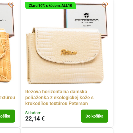
Zľava 10% s kódom: ALL10
Béžová horizontálna dámska
extúrou
peňaženka z ekologickej kože s
krokodíľou textúrou Peterson
Skladom
košíka
Do košíka
22,14 €