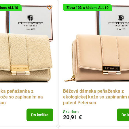
ódom: ALL10
Zľava 10% s kódom: ALL10
ka peňaženka z
Béžová dámska peňaženka z
kože so zapínaním na
ekologickej kože so zapínaním 
son
patent Peterson
Skladom
Do košíka
Do 
20,91 €