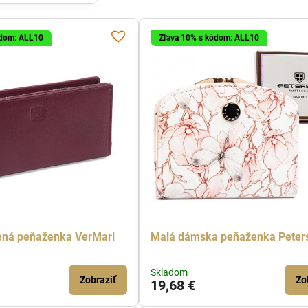
ódom: ALL10
Zľava 10% s kódom: ALL10
ná peňaženka VerMari
Malá dámska peňaženka Peter
Skladom
Zobraziť
Zo
19,68 €