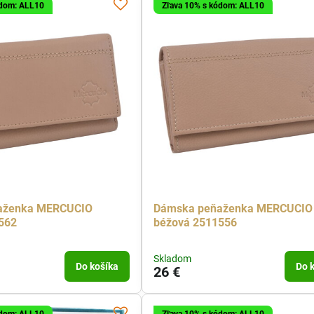
ódom: ALL10
Zľava 10% s kódom: ALL10
aženka MERCUCIO
Dámska peňaženka MERCUCIO
562
béžová 2511556
Skladom
Do košíka
Do 
26 €
ódom: ALL10
Zľava 10% s kódom: ALL10