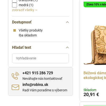
oranžová (1)
Zľava 10% s k
modrá (1)
zobraziť všetky
Dostupnosť
Všetky produkty
Iba skladom
Hľadať text
Prehľadať
výsledky
filtra
fulltextom
+421 915 286 729
Béžová dáms
ekologickej 
Neváhajte nás kontaktovať
info​@robiva​.sk
Skladom
Radi Vám poradíme s výberom
20,91 €