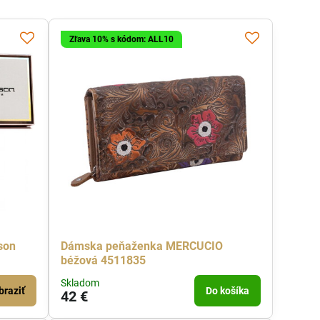
Zľava 10% s kódom: ALL10
son
Dámska peňaženka MERCUCIO
béžová 4511835
Skladom
braziť
Do košíka
42 €