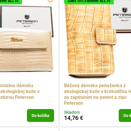
ódom: ALL10
Zľava 10% s kódom: ALL10
zontálna dámska
Béžová dámska peňaženka z
ekologickej kože s
ekologickej kože s krokodíľou t
extúrou Peterson
so zapínaním na patent a zips
Peterson
Skladom
Do košíka
Do 
14,76 €