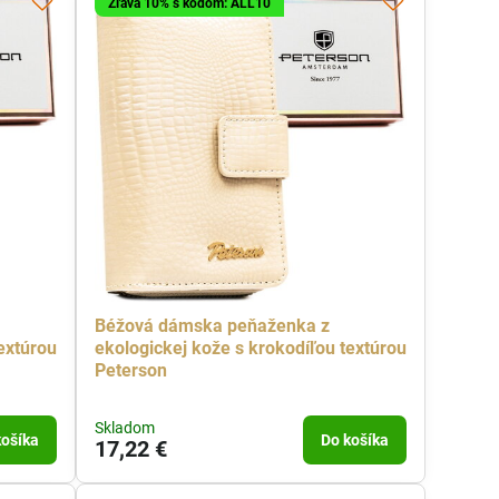
Zľava 10% s kódom: ALL10
Béžová dámska peňaženka z
extúrou
ekologickej kože s krokodíľou textúrou
Peterson
Skladom
košíka
Do košíka
17,22 €