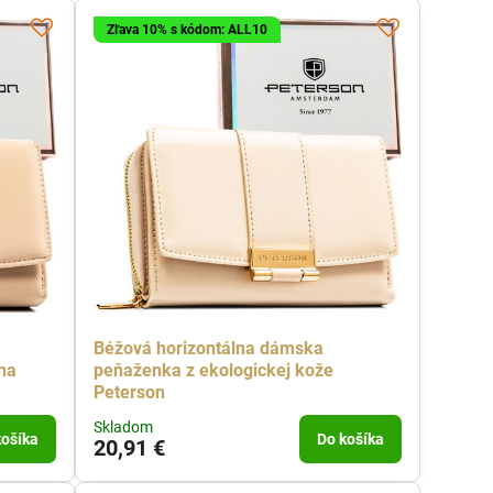
Zľava 10% s kódom: ALL10
Béžová horizontálna dámska
na
peňaženka z ekologickej kože
Peterson
Skladom
košíka
Do košíka
20,91 €