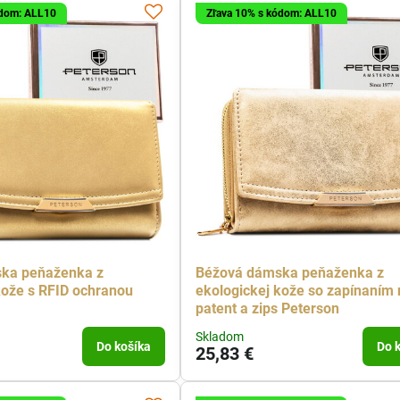
ódom: ALL10
Zľava 10% s kódom: ALL10
ka peňaženka z
Béžová dámska peňaženka z
kože s RFID ochranou
ekologickej kože so zapínaním 
patent a zips Peterson
Skladom
Do košíka
Do 
25,83 €