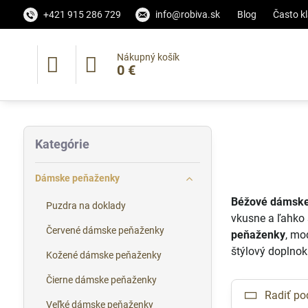
+421 915 286 729
info@robiva.sk
Blog
Často k
Nákupný košík
0 €
Kategórie
Dámske peňaženky
Béžové dámsk
Puzdra na doklady
vkusne a ľahko 
Červené dámske peňaženky
peňaženky
, mo
štýlový doplno
Kožené dámske peňaženky
Čierne dámske peňaženky
Radiť po
Veľké dámske peňaženky