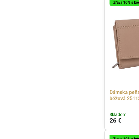
Zľava 10% s k
Dámska peň
béžová 2511
Skladom
26 €
Zľava 10% s k