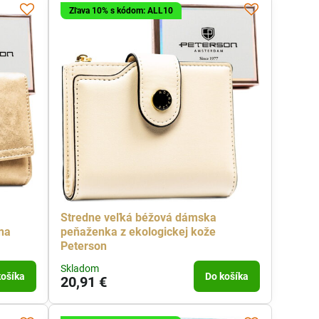
Zľava 10% s kódom: ALL10
Stredne veľká béžová dámska
na
peňaženka z ekologickej kože
Peterson
Skladom
košíka
Do košíka
20,91 €