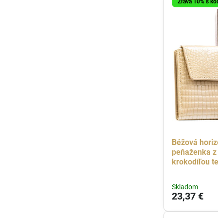
Zľava 10% s k
Béžová hori
peňaženka z 
krokodíľou t
Skladom
23,37 €