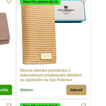
Zľava 10% s kódom: ALL10
Béžová dámska peňaženka s
dekoratívnym prepletaným detailom
so zapínaním na zips Peterson
košíka
Skladom
Zobraziť
Zľava 10% s kódom: ALL10