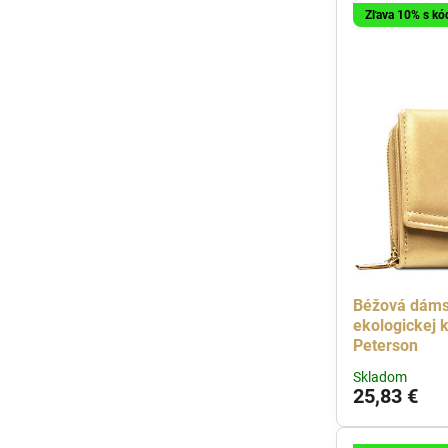
Zľava 10% s k
Béžová dáms
ekologickej 
Peterson
Skladom
25,83 €