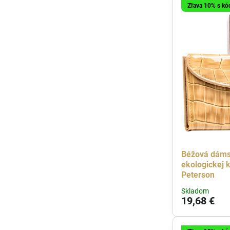
Zľava 10% s k
Béžová dáms
ekologickej 
Peterson
Skladom
19,68 €