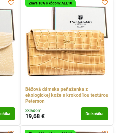
Zľava 10% s kódom: ALL10
Béžová dámska peňaženka z
s
ekologickej kože s krokodíľou textúrou
Peterson
Skladom
košíka
Do košíka
19,68 €