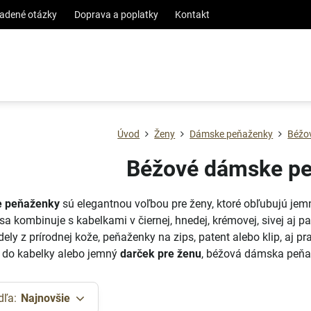
ladené otázky
Doprava a poplatky
Kontakt
Úvod
Ženy
Dámske peňaženky
Béžo
Béžové dámske p
e peňaženky
sú elegantnou voľbou pre ženy, ktoré obľubujú jemn
sa kombinuje s kabelkami v čiernej, hnedej, krémovej, sivej aj p
dely z prírodnej kože, peňaženky na zips, patent alebo klip, aj
k do kabelky alebo jemný
darček pre ženu
, béžová dámska peňa
dľa:
Najnovšie