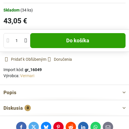
Skladom
(
34
ks)
43,05 €
Do košíka
Pridať k Obľúbeným
Doručenia
Import kód:
gr_16049
Výrobca:
Vermari
Popis
Diskusia
0
Facebook
Twitter
Bluesky
Pinterest
Reddit
LinkedIn
WhatsApp
E-