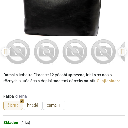
Dámska kabelka Florence 12 pôsobí upravene, ľahko sa nosí v
rôznych situáciách a doplní moderný dámsky šatník.
Čítajte viac
Farba
čierna
hnedá
camel-1
Skladom
(
1
ks)