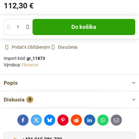
112,30 €
Do košíka
Pridať k Obľúbeným
Doručenia
Import kód:
gr_11873
Výrobca:
Florence
Popis
Diskusia
0
Facebook
Twitter
Bluesky
Pinterest
Reddit
LinkedIn
WhatsApp
E-
mail