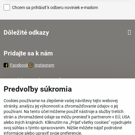
Chcem sa prihlásiť k odberu noviniek e-mailom
Dôležité odkazy
Pridajte sa k nám
Facebook
Instagram
Zavoláme Vám späť
Predvoľby súkromia
Váš telefón
*
Cookies používame na zlepšenie vašej návštevy tejto webovej
stránky, analýzu jej výkonnosti a zhromažďovanie údajov o jej
používaní. Na tento účel môžeme použiť nástroje a služby tretích
strán a zhromaždené údaje sa môžu preniesť k partnerom v EÚ, USA
alebo iných krajinách. Kliknutím na „Prijať všetky cookies“ vyjadrujete
svoj súhlas s týmto spracovaním. Nižšie môžete nájsť podrobné
Odoslať
informácie alebo upraviť svoje preferencie.