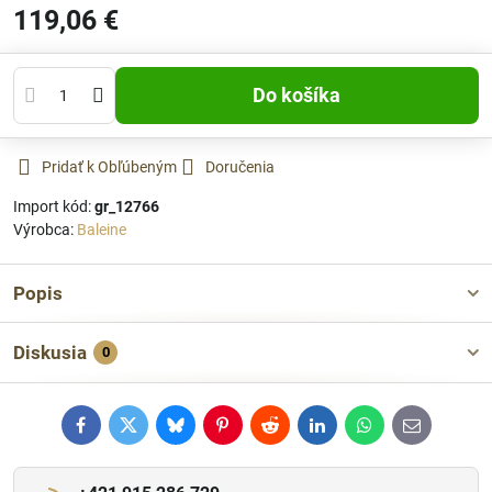
119,06 €
Do košíka
Pridať k Obľúbeným
Doručenia
Import kód:
gr_12766
Výrobca:
Baleine
Popis
Diskusia
0
Facebook
Twitter
Bluesky
Pinterest
Reddit
LinkedIn
WhatsApp
E-
mail