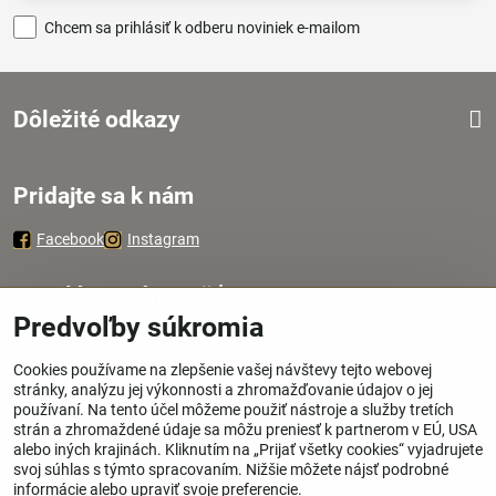
Chcem sa prihlásiť k odberu noviniek e-mailom
Dôležité odkazy
Pridajte sa k nám
Facebook
Instagram
Zavoláme Vám späť
Predvoľby súkromia
Váš telefón
*
Cookies používame na zlepšenie vašej návštevy tejto webovej
stránky, analýzu jej výkonnosti a zhromažďovanie údajov o jej
používaní. Na tento účel môžeme použiť nástroje a služby tretích
strán a zhromaždené údaje sa môžu preniesť k partnerom v EÚ, USA
alebo iných krajinách. Kliknutím na „Prijať všetky cookies“ vyjadrujete
svoj súhlas s týmto spracovaním. Nižšie môžete nájsť podrobné
Odoslať
informácie alebo upraviť svoje preferencie.