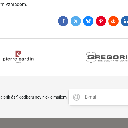
ým vzhľadom.
Facebook
Twitter
Bluesky
Pinterest
Reddit
L
 prihlásiť k odberu noviniek e-mailom