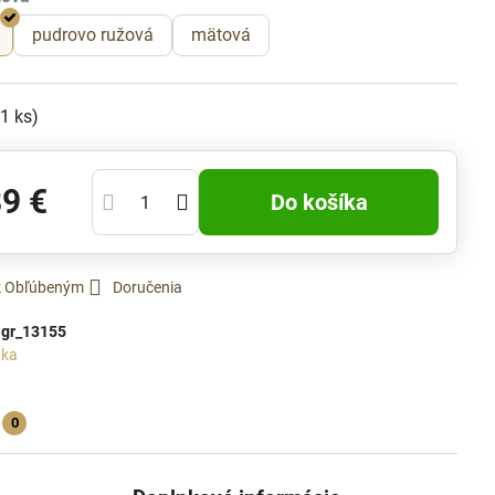
pudrovo ružová
mätová
(
1
ks)
89 €
Do košíka
 k Obľúbeným
Doručenia
:
gr_13155
uka
0