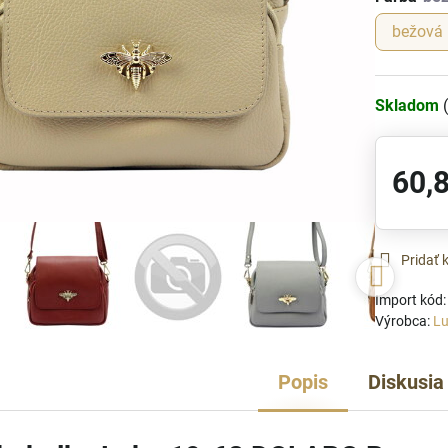
bežová
Skladom
60,
Pridať
Import kód
Výrobca:
L
Popis
Diskusia