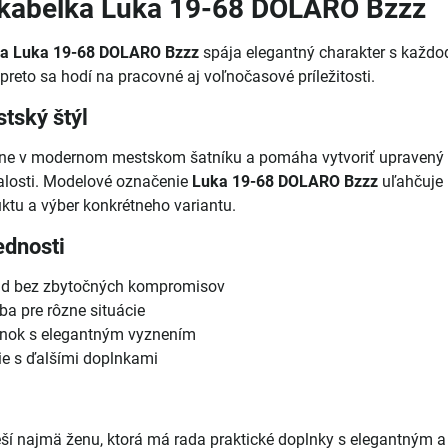
kabelka Luka 19-68 DOLARO Bzzz
a Luka 19-68 DOLARO Bzzz
spája elegantný charakter s každ
preto sa hodí na pracovné aj voľnočasové príležitosti.
tský štýl
ene v modernom mestskom šatníku a pomáha vytvoriť upravený
alosti. Modelové označenie
Luka 19-68 DOLARO Bzzz
uľahčuje 
ktu a výber konkrétneho variantu.
ednosti
ad bez zbytočných kompromisov
ba pre rôzne situácie
nok s elegantným vyznením
ie s ďalšími doplnkami
ší najmä ženu, ktorá má rada praktické doplnky s elegantným a