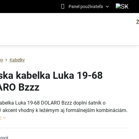
Panel používateľa
ny
Kabelky
ka kabelka Luka 19-68
RO Bzzz
belka Luka 19-68 DOLARO Bzzz doplní šatník o
 akcent vhodný k ležérnym aj formálnejším kombináciám.
c