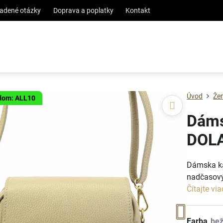
ladené otázky
Doprava a poplatky
Kontakt
Úvod
Že
ódom: ALL10
Dáms
DOLA
Dámska ka
nadčasový
Čítajte via
Farba