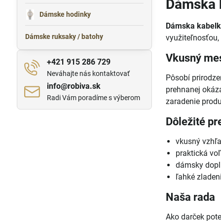
Dámska 
Dámske hodinky
Dámska kabelk
Dámske ruksaky / batohy
využiteľnosťou, 
Vkusný mes
+421 915 286 729
Neváhajte nás kontaktovať
Pôsobí prirodz
info​@robiva​.sk
prehnanej okáz
Radi Vám poradíme s výberom
zaradenie produ
Dôležité pr
vkusný vzhľ
praktická voľ
dámsky dopl
ľahké zladen
Naša rada
Ako darček pote