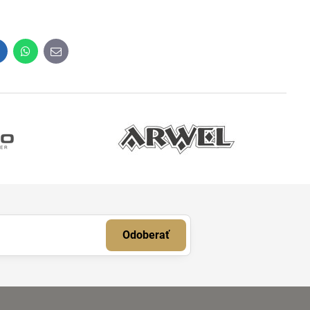
inkedIn
WhatsApp
E-
mail
Odoberať