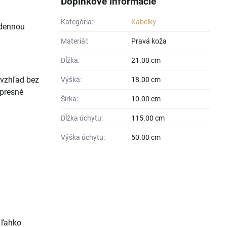
Doplnkové informácie
Kategória:
Kabelky
odennou
Materiál:
Pravá koža
Dĺžka:
21.00 cm
 vzhľad bez
Výška:
18.00 cm
presné
Šírka:
10.00 cm
Dĺžka úchytu:
115.00 cm
Výška úchytu:
50.00 cm
 ľahko