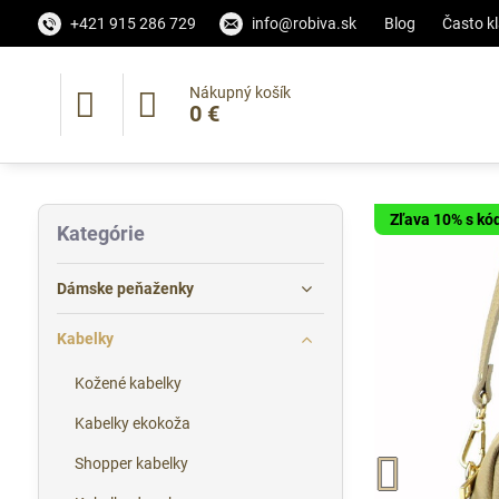
+421 915 286 729
info@robiva.sk
Blog
Často k
Nákupný košík
0 €
Zľava 10% s k
Kategórie
Dámske peňaženky
Kabelky
Kožené kabelky
Kabelky ekokoža
Shopper kabelky