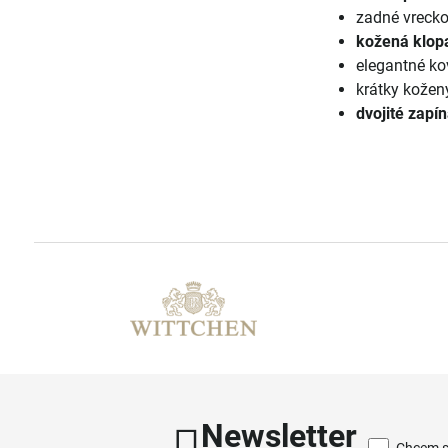
zadné vrecko
kožená klop
elegantné ko
krátky kožen
dvojité zapí
Newsletter