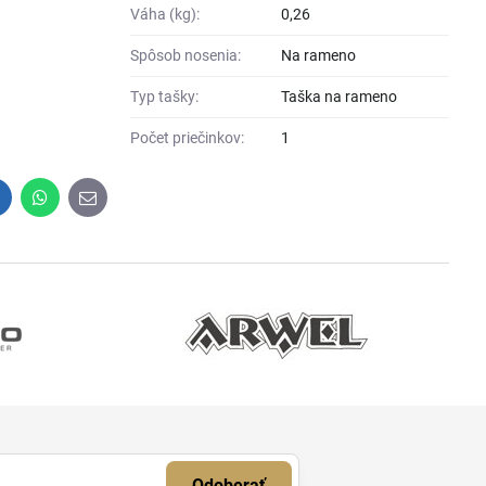
Váha (kg):
0,26
Spôsob nosenia:
Na rameno
Typ tašky:
Taška na rameno
Počet priečinkov:
1
inkedIn
WhatsApp
E-
mail
Odoberať