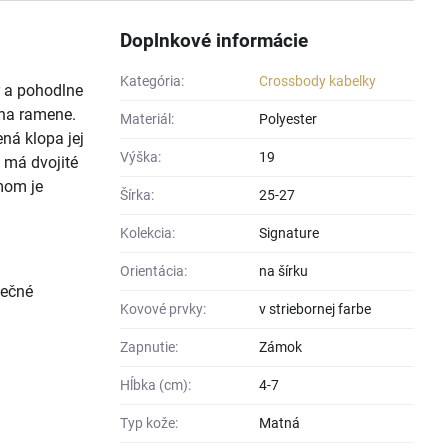
Doplnkové informácie
Kategória:
Crossbody kabelky
r a pohodlne
 na ramene.
Materiál:
Polyester
ná klopa jej
Výška:
19
 má dvojité
mom je
Šírka:
25-27
Kolekcia:
Signature
Orientácia:
na šírku
pečné
Kovové prvky:
v striebornej farbe
Zapnutie:
Zámok
Hĺbka (cm):
4-7
Typ kože:
Matná