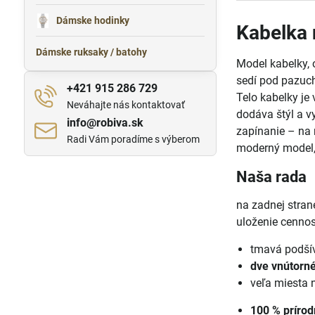
Dámske hodinky
Kabelka
Dámske ruksaky / batohy
Model kabelky, 
sedí pod pazuc
+421 915 286 729
Telo kabelky j
Neváhajte nás kontaktovať
dodáva štýl a v
info​@robiva​.sk
zapínanie – na
Radi Vám poradíme s výberom
moderný model, 
Naša rada
na zadnej strane
uloženie cennos
tmavá podší
dve vnútorné
veľa miesta 
100 % príro