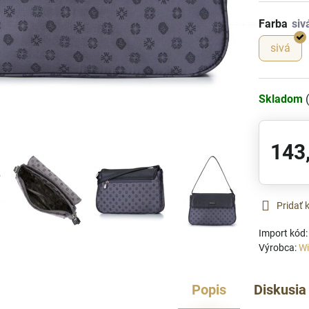
Farba
sivá
Skladom
143
Pridať
Import kód
Výrobca:
Wi
Popis
Diskusia