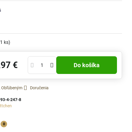
(
1
ks)
,97 €
Do košíka
 k Obľúbeným
Doručenia
:
93-4-247-8
ttchen
0