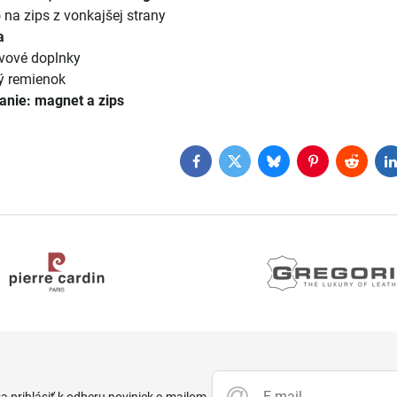
 na zips z vonkajšej strany
a
vové doplnky
ý remienok
nanie: magnet a zips
Facebook
Twitter
Bluesky
Pinterest
Reddit
L