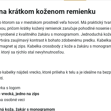
 na krátkom koženom remienku
o ktorom sa v mestskom prostredí veľa hovorí. Má praktický tva
hou, pričom krátky kožený remienok zaručuje pohodlné nosenie
e vyrobené z kvalitného žakáru s monogramom. Jednoduchá kože
ytvára zaujímavý kontrast k bohato zdobenému predku. Kabelka
 magnet aj zips. Kabelka crossbody z kože a žakáru s monogra
ktorý sa rýchlo stal nevyhnutnosťou.
 kabelky nájdeš vrecko, ktoré prilieha k telu a je ideálne na bez
tí.
vka s logom
 vrecká, jedno na zips
na osobné veci
dná koža, žakár s monogramom