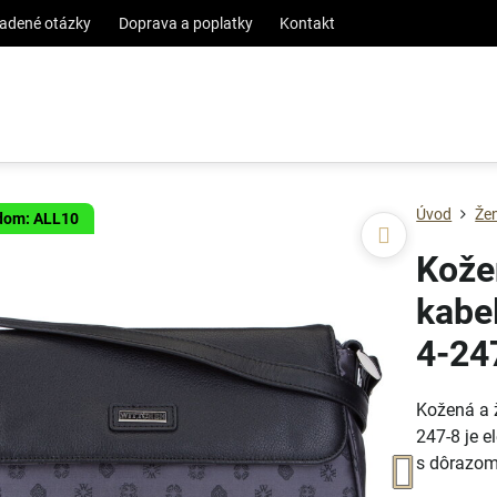
ladené otázky
Doprava a poplatky
Kontakt
Úvod
Že
ódom: ALL10
Kože
kabe
4-24
Kožená a 
247-8 je 
s dôrazom