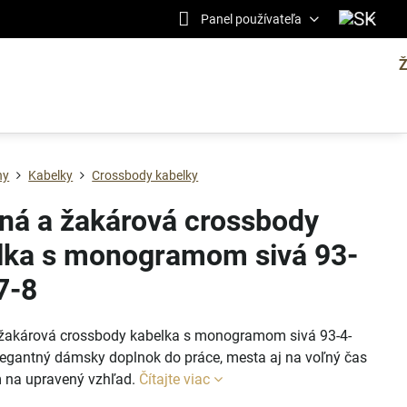
Panel používateľa
ny
Kabelky
Crossbody kabelky
ná a žakárová crossbody
lka s monogramom sivá 93-
7-8
žakárová crossbody kabelka s monogramom sivá 93-4-
elegantný dámsky doplnok do práce, mesta aj na voľný čas
 na upravený vzhľad.
Čítajte viac