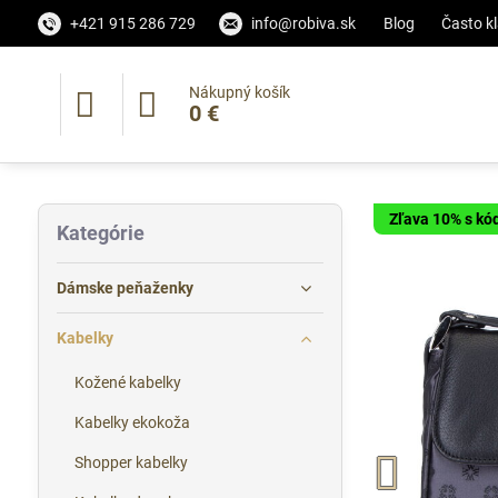
+421 915 286 729
info@robiva.sk
Blog
Často k
Nákupný košík
0 €
Zľava 10% s k
Kategórie
Dámske peňaženky
Kabelky
Kožené kabelky
Kabelky ekokoža
Shopper kabelky