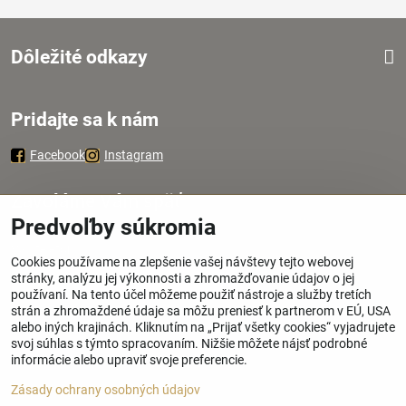
Dôležité odkazy
Pridajte sa k nám
Facebook
Instagram
Zavoláme Vám späť
Predvoľby súkromia
Váš telefón
*
Cookies používame na zlepšenie vašej návštevy tejto webovej
stránky, analýzu jej výkonnosti a zhromažďovanie údajov o jej
používaní. Na tento účel môžeme použiť nástroje a služby tretích
strán a zhromaždené údaje sa môžu preniesť k partnerom v EÚ, USA
alebo iných krajinách. Kliknutím na „Prijať všetky cookies“ vyjadrujete
svoj súhlas s týmto spracovaním. Nižšie môžete nájsť podrobné
Odoslať
informácie alebo upraviť svoje preferencie.
Zásady ochrany osobných údajov