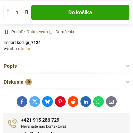
Do košíka
Pridať k Obľúbeným
Doručenia
Import kód:
gr_7124
Výrobca:
Innue
Popis
Diskusia
0
Facebook
Twitter
Bluesky
Pinterest
Reddit
LinkedIn
WhatsApp
E-
mail
+421 915 286 729
Neváhajte nás kontaktovať