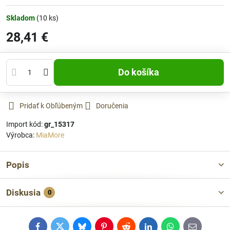
Skladom
(
10
ks)
28,41 €
Do košíka
Pridať k Obľúbeným
Doručenia
Import kód:
gr_15317
Výrobca:
MiaMore
Popis
Diskusia
0
Facebook
Twitter
Bluesky
Pinterest
Reddit
LinkedIn
WhatsApp
E-