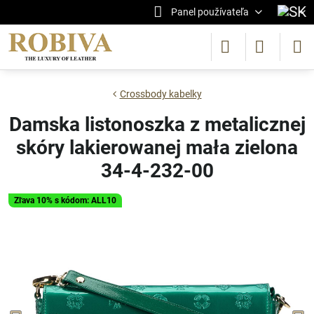
Panel používateľa
Crossbody kabelky
Damska listonoszka z metalicznej
skóry lakierowanej mała zielona
34-4-232-00
Zľava 10% s kódom: ALL10