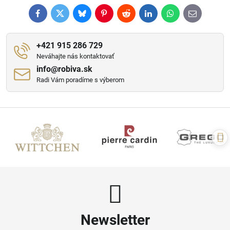
Facebook
Twitter
Bluesky
Pinterest
Reddit
LinkedIn
WhatsApp
E-
mail
+421 915 286 729
Neváhajte nás kontaktovať
info​@robiva​.sk
Radi Vám poradíme s výberom
Newsletter