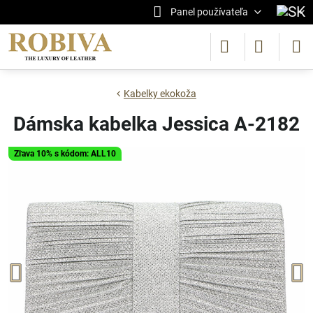
Panel používateľa
Kabelky ekokoža
Dámska kabelka Jessica A-2182
Zľava 10% s kódom: ALL10