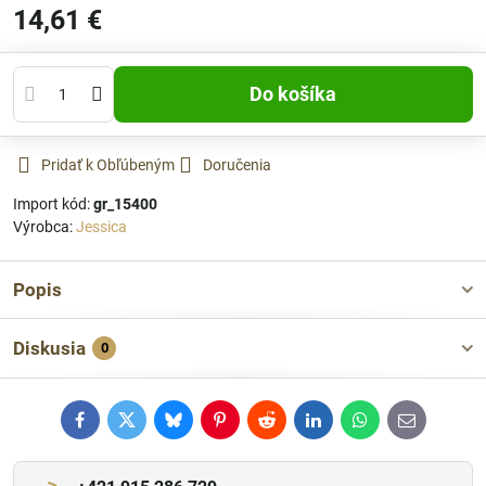
14,61 €
Do košíka
Pridať k Obľúbeným
Doručenia
Import kód:
gr_15400
Výrobca:
Jessica
Popis
Diskusia
0
Facebook
Twitter
Bluesky
Pinterest
Reddit
LinkedIn
WhatsApp
E-
mail