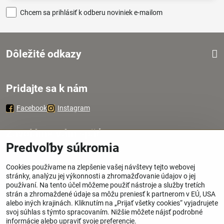
Chcem sa prihlásiť k odberu noviniek e-mailom
Dôležité odkazy
Pridajte sa k nám
Facebook
Instagram
Zavoláme Vám späť
Predvoľby súkromia
Váš telefón
*
Cookies používame na zlepšenie vašej návštevy tejto webovej
stránky, analýzu jej výkonnosti a zhromažďovanie údajov o jej
používaní. Na tento účel môžeme použiť nástroje a služby tretích
strán a zhromaždené údaje sa môžu preniesť k partnerom v EÚ, USA
alebo iných krajinách. Kliknutím na „Prijať všetky cookies“ vyjadrujete
svoj súhlas s týmto spracovaním. Nižšie môžete nájsť podrobné
Odoslať
informácie alebo upraviť svoje preferencie.