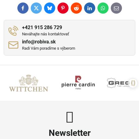
Facebook
Twitter
Bluesky
Pinterest
Reddit
LinkedIn
WhatsApp
E-
mail
+421 915 286 729
Neváhajte nás kontaktovať
info​@robiva​.sk
Radi Vám poradíme s výberom
Newsletter