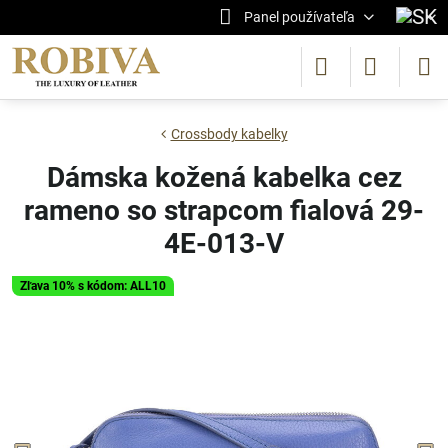
Panel používateľa
Crossbody kabelky
Dámska kožená kabelka cez
rameno so strapcom fialová 29-
4E-013-V
Zľava 10% s kódom: ALL10