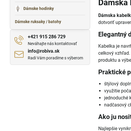
Dámska 
Dámske hodinky
Dámska kabel
Dámske ruksaky / batohy
dotvoriť upraven
Elegantný 
+421 915 286 729
Neváhajte nás kontaktovať
Kabelka je navr
info​@robiva​.sk
celkový vzhľad
Radi Vám poradíme s výberom
produktu a výbe
Praktické p
štýlový dopl
využitie poča
jednoduché k
nadčasový ch
Ako ju nosi
Najlepšie vynikn