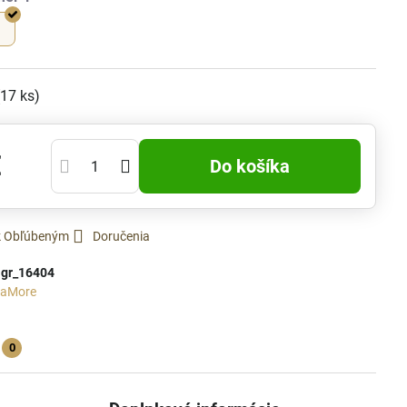
1
(
17
ks)
€
Do košíka
 k Obľúbeným
Doručenia
:
gr_16404
iaMore
0