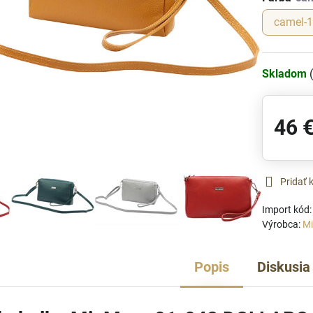
camel-
Skladom
46 
Pridať
Import kód
Výrobca:
M
Popis
Diskusia