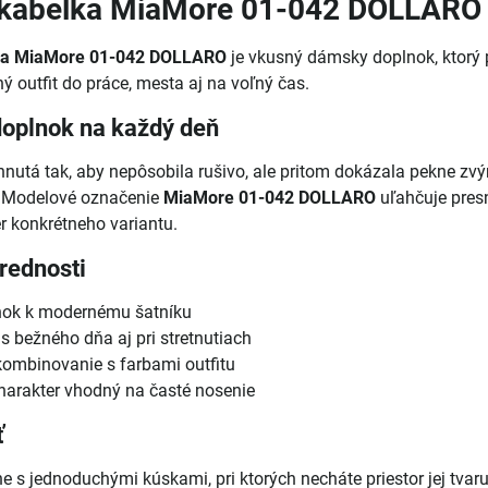
kabelka MiaMore 01-042 DOLLARO
ka MiaMore 01-042 DOLLARO
je vkusný dámsky doplnok, ktor
ý outfit do práce, mesta aj na voľný čas.
doplnok na každý deň
hnutá tak, aby nepôsobila rušivo, ale pritom dokázala pekne zvý
. Modelové označenie
MiaMore 01-042 DOLLARO
uľahčuje pres
r konkrétneho variantu.
rednosti
nok k modernému šatníku
s bežného dňa aj pri stretnutiach
ombinovanie s farbami outfitu
arakter vhodný na časté nosenie
ť
e s jednoduchými kúskami, pri ktorých necháte priestor jej tvaru