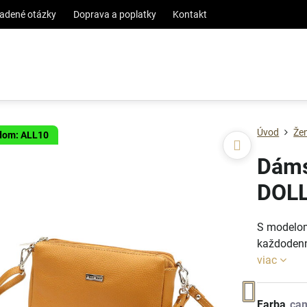
ladené otázky
Doprava a poplatky
Kontakt
Úvod
Že
ódom: ALL10
Dáms
DOL
S modelom
každodenné
viac
Farba