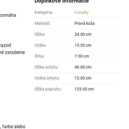
Doplnkové informácie
Kategória:
Kabelky
ý pomáha
Materiál:
Pravá koža
Dĺžka:
24.00 cm
razniť
Výška:
15.50 cm
né zaradenie
Šírka:
7.00 cm
Dĺžka úchytu:
40.00 cm
Výška úchytu:
15.00 cm
Dĺžka popruhu :
125.00 cm
, farbe alebo