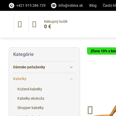
+421 915 286 729
info@robiva.sk
Blog
Často k
Nákupný košík
0 €
Zľava 10% s k
Kategórie
Dámske peňaženky
Kabelky
Kožené kabelky
Kabelky ekokoža
Shopper kabelky