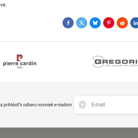
ve.
Facebook
Twitter
Bluesky
Pinterest
Reddit
L
 prihlásiť k odberu noviniek e-mailom