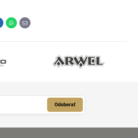
inkedIn
WhatsApp
E-
mail
Odoberať