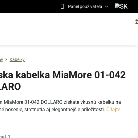
Panel používateľa
ny
Kabelky
ka kabelka MiaMore 01-042
LARO
 MiaMore 01-042 DOLLARO získate vkusnú kabelku na
 nosenie, stretnutia aj elegantnejšie príležitosti.
Čítajte