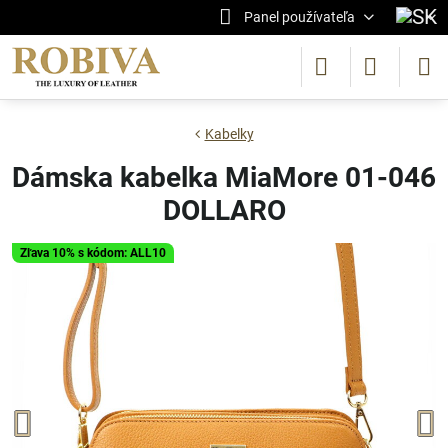
Panel používateľa
Kabelky
Dámska kabelka MiaMore 01-046
DOLLARO
Zľava 10% s kódom: ALL10