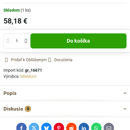
Skladom
(
1
ks)
58,18 €
Do košíka
Pridať k Obľúbeným
Doručenia
Import kód:
gr_16671
Výrobca:
MiaMore
Popis
Diskusia
0
Facebook
Twitter
Bluesky
Pinterest
Reddit
LinkedIn
WhatsApp
E-