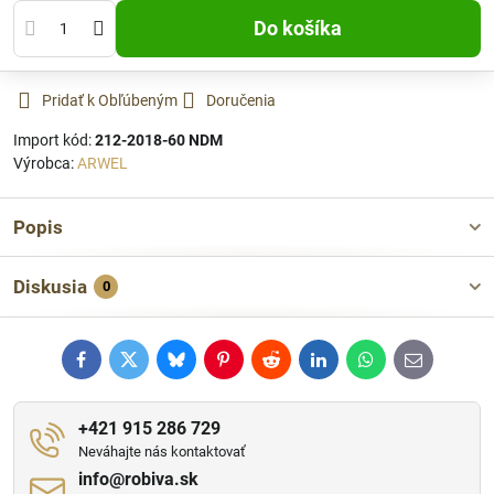
Do košíka
Pridať k Obľúbeným
Doručenia
Import kód:
212-2018-60 NDM
Výrobca:
ARWEL
Popis
Diskusia
0
Facebook
Twitter
Bluesky
Pinterest
Reddit
LinkedIn
WhatsApp
E-
mail
+421 915 286 729
Neváhajte nás kontaktovať
info​@robiva​.sk