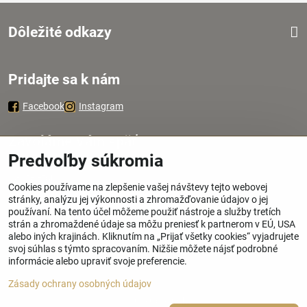
Dôležité odkazy
Pridajte sa k nám
Facebook
Instagram
Zavoláme Vám späť
Predvoľby súkromia
Váš telefón
*
Cookies používame na zlepšenie vašej návštevy tejto webovej
stránky, analýzu jej výkonnosti a zhromažďovanie údajov o jej
používaní. Na tento účel môžeme použiť nástroje a služby tretích
strán a zhromaždené údaje sa môžu preniesť k partnerom v EÚ, USA
alebo iných krajinách. Kliknutím na „Prijať všetky cookies“ vyjadrujete
svoj súhlas s týmto spracovaním. Nižšie môžete nájsť podrobné
Odoslať
informácie alebo upraviť svoje preferencie.
Zásady ochrany osobných údajov
©
2026
Copyright