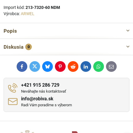
Import kód:
213-7320-60 NDM
Výrobca:
ARWEL
Popis
Diskusia
0
Facebook
Twitter
Bluesky
Pinterest
Reddit
LinkedIn
WhatsApp
E-
mail
+421 915 286 729
Neváhajte nás kontaktovať
info​@robiva​.sk
Radi Vám poradíme s výberom