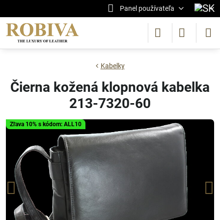
Panel používateľa
Kabelky
Čierna kožená klopnová kabelka
213-7320-60
Zľava 10% s kódom: ALL10