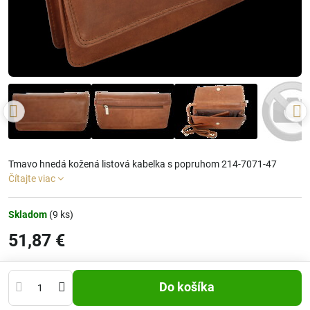
Tmavo hnedá kožená listová kabelka s popruhom 214-7071-47
Čítajte viac
Skladom
(
9
ks)
51,87 €
Do košíka