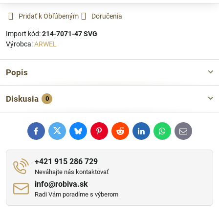
Pridať k Obľúbeným
Doručenia
Import kód:
214-7071-47 SVG
Výrobca:
ARWEL
Popis
Diskusia
0
Facebook
Twitter
Bluesky
Pinterest
Reddit
LinkedIn
WhatsApp
E-
mail
+421 915 286 729
Neváhajte nás kontaktovať
info​@robiva​.sk
Radi Vám poradíme s výberom