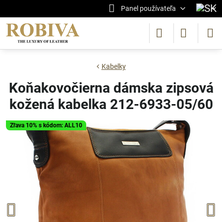
Panel používateľa
Kabelky
Koňakovočierna dámska zipsová
kožená kabelka 212-6933-05/60
Zľava 10% s kódom: ALL10