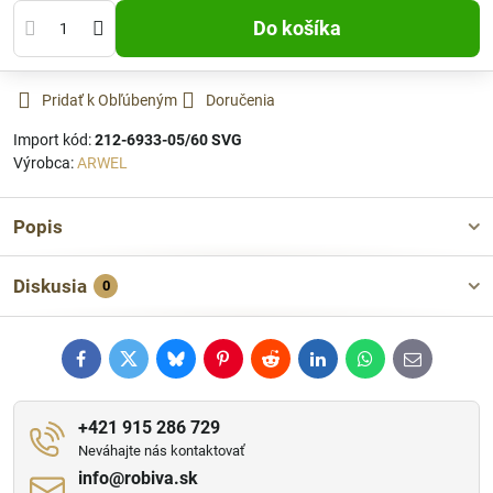
Do košíka
Pridať k Obľúbeným
Doručenia
Import kód:
212-6933-05/60 SVG
Výrobca:
ARWEL
Popis
Diskusia
0
Facebook
Twitter
Bluesky
Pinterest
Reddit
LinkedIn
WhatsApp
E-
mail
+421 915 286 729
Neváhajte nás kontaktovať
info​@robiva​.sk