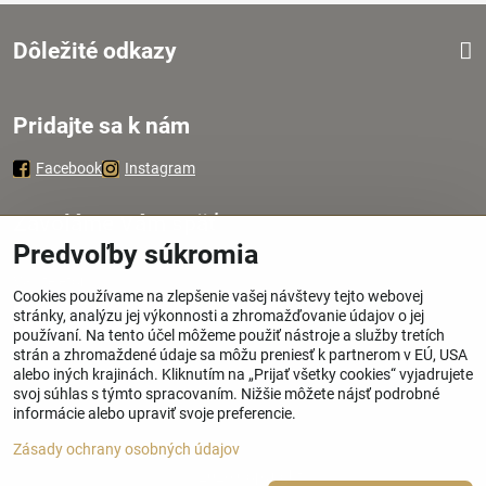
Dôležité odkazy
Pridajte sa k nám
Facebook
Instagram
Zavoláme Vám späť
Predvoľby súkromia
Váš telefón
*
Cookies používame na zlepšenie vašej návštevy tejto webovej
stránky, analýzu jej výkonnosti a zhromažďovanie údajov o jej
používaní. Na tento účel môžeme použiť nástroje a služby tretích
strán a zhromaždené údaje sa môžu preniesť k partnerom v EÚ, USA
alebo iných krajinách. Kliknutím na „Prijať všetky cookies“ vyjadrujete
svoj súhlas s týmto spracovaním. Nižšie môžete nájsť podrobné
Odoslať
informácie alebo upraviť svoje preferencie.
Zásady ochrany osobných údajov
©
2026
Copyright