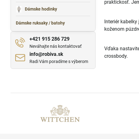
praktickosť. J
Dámske hodinky
Interiér kabelk
Dámske ruksaky / batohy
koženom púzdre.
+421 915 286 729
Neváhajte nás kontaktovať
Vďaka nastavit
info​@robiva​.sk
crossbody.
Radi Vám poradíme s výberom