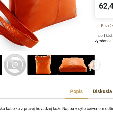
62,
Pridať
Import kód
Výrobca:
A
Popis
Diskusia
a kabelka z pravej hovädzej kože Nappa v sýto červenom odtie