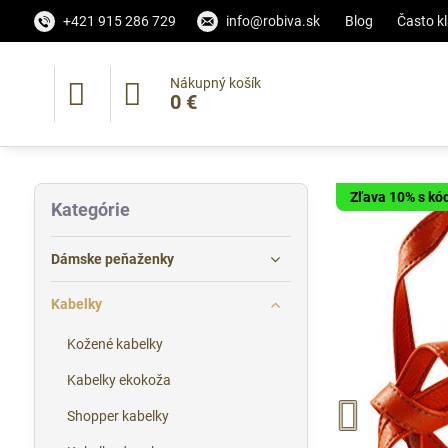
+421 915 286 729
info@robiva.sk
Blog
Často k
Nákupný košík
0 €
Zľava 10% s k
Kategórie
Dámske peňaženky
Kabelky
Kožené kabelky
Kabelky ekokoža
Shopper kabelky