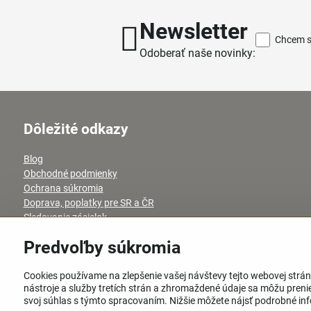
Newsletter
Chcem sa
Odoberať naše novinky:
Dôležité odkazy
Blog
Obchodné podmienky
Ochrana súkromia
Doprava, poplatky pre SR a ČR
Sledovanie zásielok
Často kladené otázky
Predvoľby súkromia
Kontakt
Cookies používame na zlepšenie vašej návštevy tejto webovej strán
nástroje a služby tretích strán a zhromaždené údaje sa môžu prenies
svoj súhlas s týmto spracovaním. Nižšie môžete nájsť podrobné info