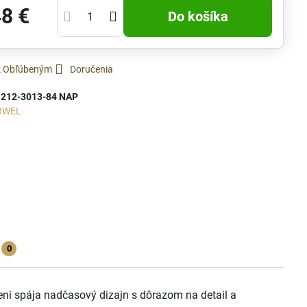
48 €
Do košíka
 k Obľúbeným
Doručenia
:
212-3013-84 NAP
RWEL
0
ni spája nadčasový dizajn s dôrazom na detail a