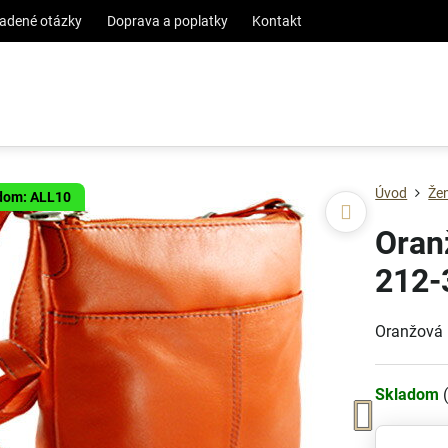
ladené otázky
Doprava a poplatky
Kontakt
Úvod
Že
ódom: ALL10
Oran
212-
Oranžová 
Skladom