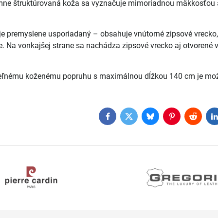
emne štruktúrovaná koža sa vyznačuje mimoriadnou mäkkosťou a
y je premyslene usporiadaný – obsahuje vnútorné zipsové vrecko,
 Na vonkajšej strane sa nachádza zipsové vrecko aj otvorené vr
eľnému koženému popruhu s maximálnou dĺžkou 140 cm je možn
Facebook
Twitter
Bluesky
Pinterest
Reddit
L