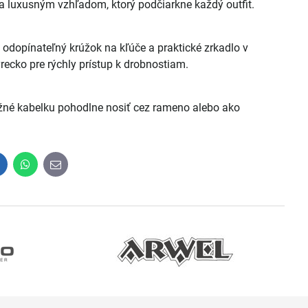
 luxusným vzhľadom, ktorý podčiarkne každý outfit.
 odopínateľný krúžok na kľúče a praktické zrkadlo v
ecko pre rýchly prístup k drobnostiam.
é kabelku pohodlne nosiť cez rameno alebo ako
inkedIn
WhatsApp
E-
mail