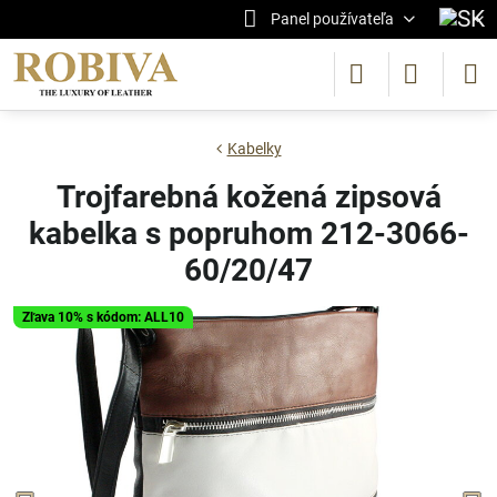
Panel používateľa
Kabelky
Trojfarebná kožená zipsová
kabelka s popruhom 212-3066-
60/20/47
Zľava 10% s kódom: ALL10