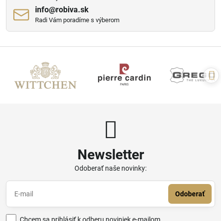
info​@robiva​.sk
Radi Vám poradíme s výberom
Newsletter
Odoberať naše novinky:
Odoberať
Chcem sa prihlásiť k odberu noviniek e-mailom