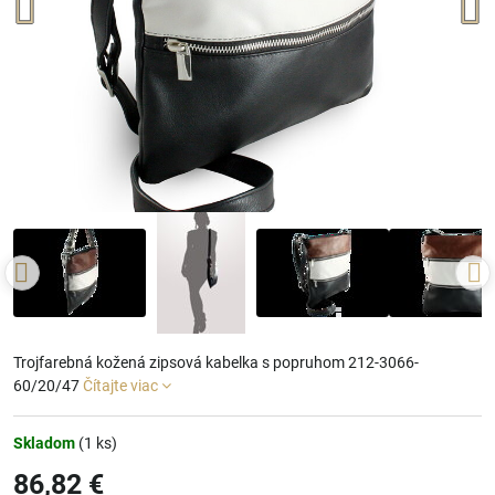
Trojfarebná kožená zipsová kabelka s popruhom 212-3066-
60/20/47
Čítajte viac
Skladom
(
1
ks)
86,82 €