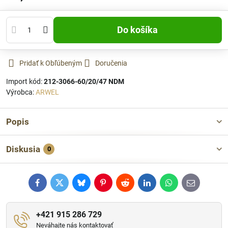
Do košíka
Pridať k Obľúbeným
Doručenia
Import kód:
212-3066-60/20/47 NDM
Výrobca:
ARWEL
Popis
Diskusia
0
Facebook
Twitter
Bluesky
Pinterest
Reddit
LinkedIn
WhatsApp
E-
mail
+421 915 286 729
Neváhajte nás kontaktovať