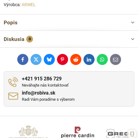
Výrobca:
ARWEL
Popis
Diskusia
0
Facebook
Twitter
Bluesky
Pinterest
Reddit
LinkedIn
WhatsApp
E-
mail
+421 915 286 729
Neváhajte nás kontaktovať
info​@robiva​.sk
Radi Vám poradíme s výberom