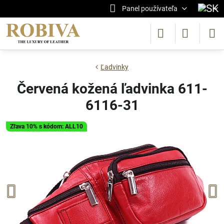
Panel používateľa
Ľadvinky
Červená kožená ľadvinka 611-
6116-31
Zľava 10% s kódom: ALL10