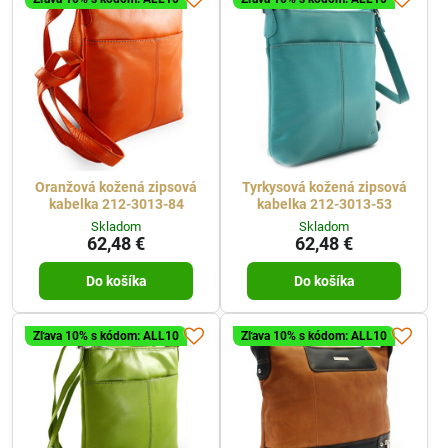
Oranžová kožená zipsová
Tyrkysová kožená zipsová
kabelka 212-3013-84
kabelka 212-3013-53
Skladom
Skladom
62,48 €
62,48 €
Do košíka
Do košíka
Zľava 10% s kódom: ALL10
Zľava 10% s kódom: ALL10