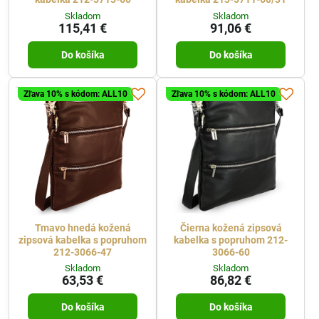
Skladom
Skladom
115,41 €
91,06 €
Do košíka
Do košíka
Zľava 10% s kódom: ALL10
Zľava 10% s kódom: ALL10
Tmavo hnedá kožená
Čierna kožená zipsová
zipsová kabelka s popruhom
kabelka s popruhom 212-
212-3066-47
3066-60
Skladom
Skladom
63,53 €
86,82 €
Do košíka
Do košíka