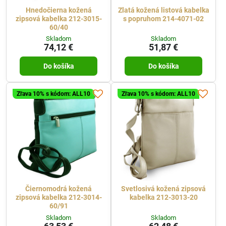
Hnedočierna kožená
Zlatá kožená listová kabelka
zipsová kabelka 212-3015-
s popruhom 214-4071-02
60/40
Skladom
Skladom
74,12 €
51,87 €
Do košíka
Do košíka
Zľava 10% s kódom: ALL10
Zľava 10% s kódom: ALL10
Čiernomodrá kožená
Svetlosivá kožená zipsová
zipsová kabelka 212-3014-
kabelka 212-3013-20
60/91
Skladom
Skladom