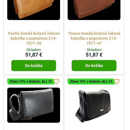
Svetlo hnedá kožená listová
Tmavo hnedá kožená listová
kabelka s popruhom 214-
kabelka s popruhom 214-
7071-05
7071-47
Skladom
Skladom
51,87 €
51,87 €
Do košíka
Do košíka
Zľava 10% s kódom: ALL10
Zľava 10% s kódom: ALL10