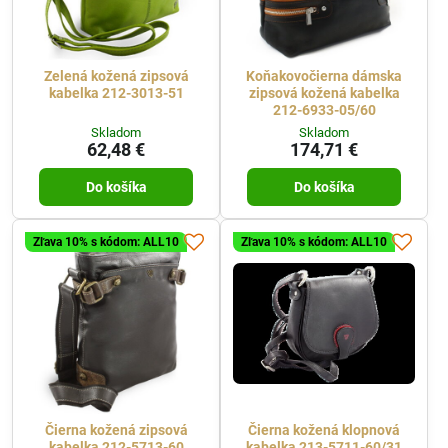
Zelená kožená zipsová
Koňakovočierna dámska
kabelka 212-3013-51
zipsová kožená kabelka
212-6933-05/60
Skladom
Skladom
62,48 €
174,71 €
Do košíka
Do košíka
Zľava 10% s kódom: ALL10
Zľava 10% s kódom: ALL10
Čierna kožená zipsová
Čierna kožená klopnová
kabelka 212-5713-60
kabelka 213-5711-60/31