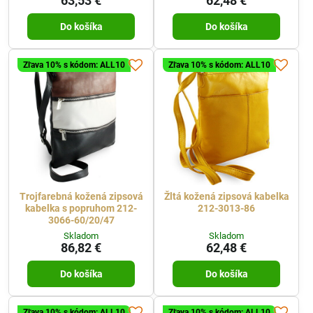
63,53 €
62,48 €
Do košíka
Do košíka
Zľava 10% s kódom: ALL10
Zľava 10% s kódom: ALL10
Trojfarebná kožená zipsová
Žltá kožená zipsová kabelka
kabelka s popruhom 212-
212-3013-86
3066-60/20/47
Skladom
Skladom
86,82 €
62,48 €
Do košíka
Do košíka
Zľava 10% s kódom: ALL10
Zľava 10% s kódom: ALL10