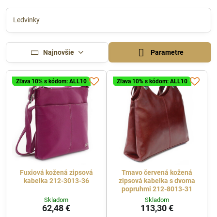
Ledvinky
Najnovšie
Parametre
Zľava 10% s kódom: ALL10
Zľava 10% s kódom: ALL10
Fuxiová kožená zipsová
Tmavo červená kožená
kabelka 212-3013-36
zipsová kabelka s dvoma
popruhmi 212-8013-31
Skladom
Skladom
62,48 €
113,30 €