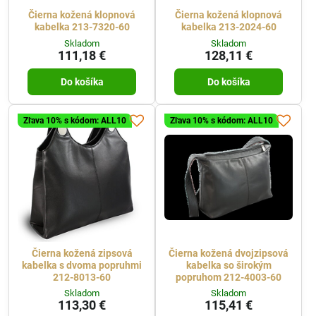
Čierna kožená klopnová
Čierna kožená klopnová
kabelka 213-7320-60
kabelka 213-2024-60
Skladom
Skladom
111,18 €
128,11 €
Do košíka
Do košíka
Zľava 10% s kódom: ALL10
Zľava 10% s kódom: ALL10
Čierna kožená zipsová
Čierna kožená dvojzipsová
kabelka s dvoma popruhmi
kabelka so širokým
212-8013-60
popruhom 212-4003-60
Skladom
Skladom
113,30 €
115,41 €