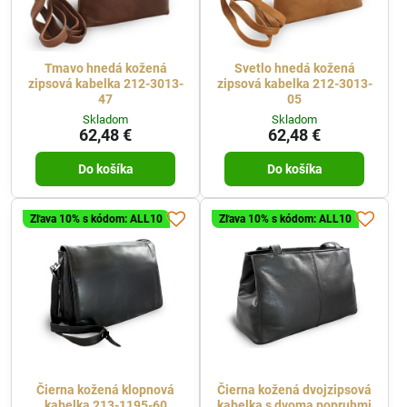
Tmavo hnedá kožená
Svetlo hnedá kožená
zipsová kabelka 212-3013-
zipsová kabelka 212-3013-
47
05
Skladom
Skladom
62,48 €
62,48 €
Do košíka
Do košíka
Zľava 10% s kódom: ALL10
Zľava 10% s kódom: ALL10
Čierna kožená klopnová
Čierna kožená dvojzipsová
kabelka 213-1195-60
kabelka s dvoma popruhmi