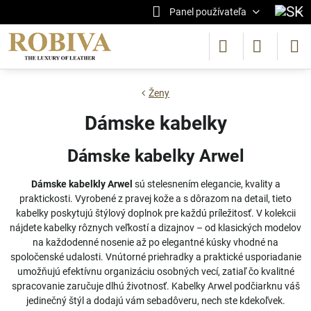
Panel používateľa
Ženy
Dámske kabelky
Dámske kabelky Arwel
Dámske kabelkly Arwel
sú stelesnením elegancie, kvality a
praktickosti. Vyrobené z pravej kože a s dôrazom na detail, tieto
kabelky poskytujú štýlový doplnok pre každú príležitosť. V kolekcii
nájdete kabelky rôznych veľkostí a dizajnov – od klasických modelov
na každodenné nosenie až po elegantné kúsky vhodné na
spoločenské udalosti. Vnútorné priehradky a praktické usporiadanie
umožňujú efektívnu organizáciu osobných vecí, zatiaľ čo kvalitné
spracovanie zaručuje dlhú životnosť. Kabelky Arwel podčiarknu váš
jedinečný štýl a dodajú vám sebadôveru, nech ste kdekoľvek.