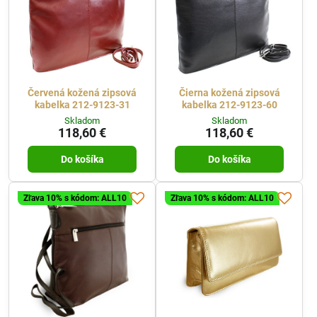
Červená kožená zipsová
Čierna kožená zipsová
kabelka 212-9123-31
kabelka 212-9123-60
Skladom
Skladom
118,60 €
118,60 €
Do košíka
Do košíka
Zľava 10% s kódom: ALL10
Zľava 10% s kódom: ALL10