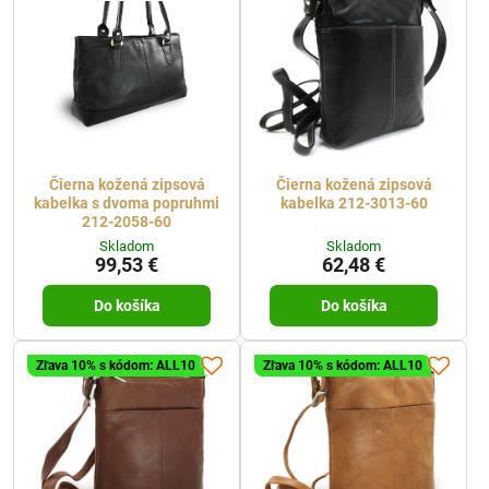
Čierna kožená zipsová
Čierna kožená zipsová
kabelka s dvoma popruhmi
kabelka 212-3013-60
212-2058-60
Skladom
Skladom
99,53 €
62,48 €
Do košíka
Do košíka
Zľava 10% s kódom: ALL10
Zľava 10% s kódom: ALL10