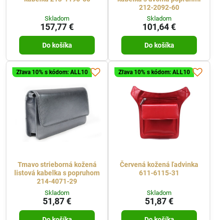
212-2092-60
Skladom
Skladom
157,77 €
101,64 €
Do košíka
Do košíka
Zľava 10% s kódom: ALL10
Zľava 10% s kódom: ALL10
Tmavo strieborná kožená
Červená kožená ľadvinka
listová kabelka s popruhom
611-6115-31
214-4071-29
Skladom
Skladom
51,87 €
51,87 €
Do košíka
Do košíka