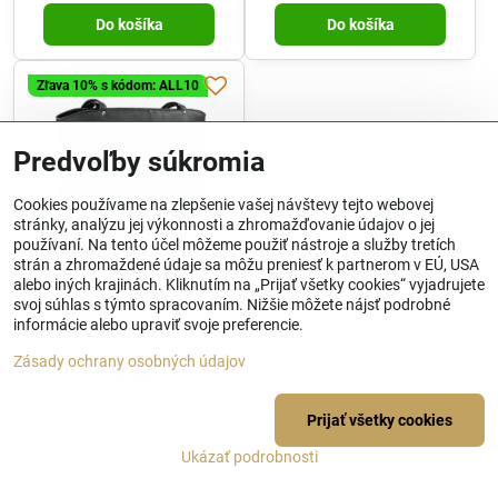
Do košíka
Do košíka
Zľava 10% s kódom: ALL10
Predvoľby súkromia
Cookies používame na zlepšenie vašej návštevy tejto webovej
stránky, analýzu jej výkonnosti a zhromažďovanie údajov o jej
používaní. Na tento účel môžeme použiť nástroje a služby tretích
strán a zhromaždené údaje sa môžu preniesť k partnerom v EÚ, USA
alebo iných krajinách. Kliknutím na „Prijať všetky cookies“ vyjadrujete
Čierna kožená zipsová
svoj súhlas s týmto spracovaním. Nižšie môžete nájsť podrobné
kabelka s dvoma popruhmi
informácie alebo upraviť svoje preferencie.
212-2018-60
Skladom
Zásady ochrany osobných údajov
118,60 €
Do košíka
Prijať všetky cookies
Ukázať podrobnosti
Nie sú žiadne ďalšie produkty.