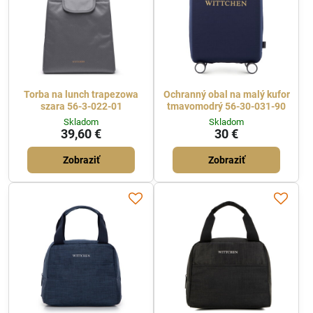
Torba na lunch trapezowa
Ochranný obal na malý kufor
szara 56-3-022-01
tmavomodrý 56-30-031-90
Skladom
Skladom
39,60 €
30 €
Zobraziť
Zobraziť