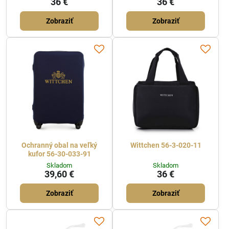
36 €
36 €
Zobraziť
Zobraziť
Ochranný obal na veľký
Wittchen 56-3-020-11
kufor 56-30-033-91
Skladom
Skladom
39,60 €
36 €
Zobraziť
Zobraziť