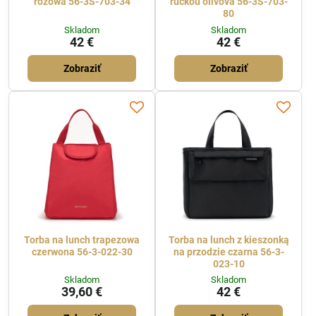
różowa 56-3S-703-34
rúčkou olivová 56-3S-703-
80
Skladom
Skladom
42 €
42 €
Zobraziť
Zobraziť
Torba na lunch trapezowa
Torba na lunch z kieszonką
czerwona 56-3-022-30
na przodzie czarna 56-3-
023-10
Skladom
Skladom
39,60 €
42 €