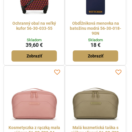
Ochranný obal na veľký
Obdĺžniková menovka na
kufor 56-30-033-55
batožinu modrá 56-30-018-
90N
Skladom
Skladom
39,60 €
18 €
Zobraziť
Zobraziť
Kosmetyczka z rączką mała
Malá kozmetická taška s