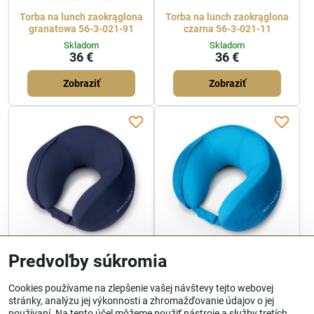
Torba na lunch zaokrąglona
Torba na lunch zaokrąglona
granatowa 56-3-021-91
czarna 56-3-021-11
Skladom
Skladom
36 €
36 €
Zobraziť
Zobraziť
Cestovný vankúš v tvare
Cestovný vankúš v tvare
Predvoľby súkromia
rožka tmavomodrý 56-30-
rožka modrý 56-30-043-75N
043-90N
Cookies používame na zlepšenie vašej návštevy tejto webovej
Skladom
Skladom
stránky, analýzu jej výkonnosti a zhromažďovanie údajov o jej
42 €
42 €
používaní. Na tento účel môžeme použiť nástroje a služby tretích