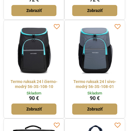
Zobraziť
Zobraziť
Termo ruksak 24 l čierno-
Termo ruksak 24 l sivo-
modrý 56-3S-108-10
modrý 56-3S-108-01
Skladom
Skladom
90 €
90 €
Zobraziť
Zobraziť