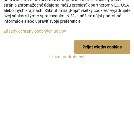
strán a zhromaždené údaje sa môžu preniesť k partnerom v EÚ, USA
Zobraziť
Zobraziť
alebo iných krajinách. Kliknutím na „Prijať všetky cookies“ vyjadrujete
svoj súhlas s týmto spracovaním. Nižšie môžete nájsť podrobné
informácie alebo upraviť svoje preferencie.
Zásady ochrany osobných údajov
Prijať všetky cookies
Ukázať podrobnosti
Cestovný vankúš v tvare
Cestovný vankúš v tvare
rožka ružový 56-30-043-34N
rožka svetločervený 56-30-
043-30N
Skladom
Skladom
42 €
42 €
Zobraziť
Zobraziť