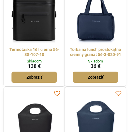
Termotaška 16 l čierna 56-
Torba na lunch prostokątna
3S-107-10
ciemny granat 56-3-020-91
Skladom
Skladom
138 €
36 €
Zobraziť
Zobraziť