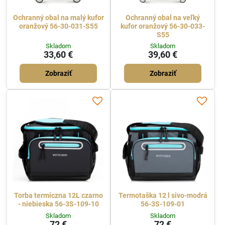
Ochranný obal na malý kufor
Ochranný obal na veľký
oranžový 56-30-031-S55
kufor oranžový 56-30-033-
S55
Skladom
Skladom
33,60 €
39,60 €
Zobraziť
Zobraziť
Torba termiczna 12L czarno
Termotaška 12 l sivo-modrá
- niebieska 56-3S-109-10
56-3S-109-01
Skladom
Skladom
72 €
72 €