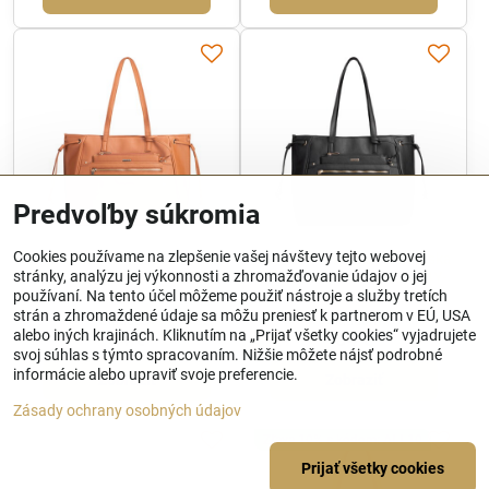
Predvoľby súkromia
Cookies používame na zlepšenie vašej návštevy tejto webovej
Pojemna shopperka damska
Pojemna shopperka damska
stránky, analýzu jej výkonnosti a zhromažďovanie údajov o jej
z troczkami brązowa 102-
z troczkami czarna 102-4Y-
4Y-015-5
015-1
používaní. Na tento účel môžeme použiť nástroje a služby tretích
strán a zhromaždené údaje sa môžu preniesť k partnerom v EÚ, USA
Skladom
Skladom
alebo iných krajinách. Kliknutím na „Prijať všetky cookies“ vyjadrujete
84 €
84 €
svoj súhlas s týmto spracovaním. Nižšie môžete nájsť podrobné
informácie alebo upraviť svoje preferencie.
Zobraziť
Zobraziť
Zásady ochrany osobných údajov
Zľava 10% s kódom: ALL10
Prijať všetky cookies