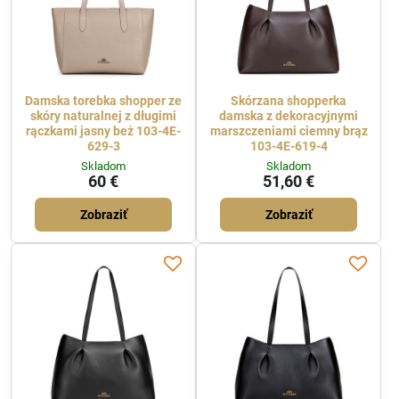
Damska torebka shopper ze
Skórzana shopperka
skóry naturalnej z długimi
damska z dekoracyjnymi
rączkami jasny beż 103-4E-
marszczeniami ciemny brąz
629-3
103-4E-619-4
Skladom
Skladom
60 €
51,60 €
Zobraziť
Zobraziť