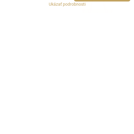
Ukázať podrobnosti
Pojemna shopperka damska
Dámska shopper kabelka z
z troczkami kremowa 102-
ekokože s elegantnými
4Y-015-0
detailmi
Skladom
Skladom
84 €
60 €
Zobraziť
Zobraziť
Zľava 10% s kódom: ALL10
Zľava 10% s kódom: ALL10