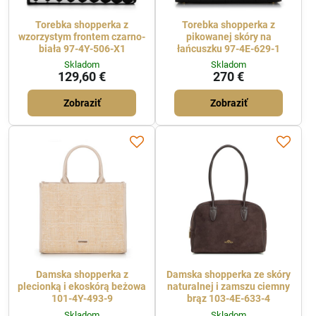
Torebka shopperka z
Torebka shopperka z
wzorzystym frontem czarno-
pikowanej skóry na
biała 97-4Y-506-X1
łańcuszku 97-4E-629-1
Skladom
Skladom
129,60 €
270 €
Zobraziť
Zobraziť
Damska shopperka z
Damska shopperka ze skóry
plecionką i ekoskórą beżowa
naturalnej i zamszu ciemny
101-4Y-493-9
brąz 103-4E-633-4
Skladom
Skladom