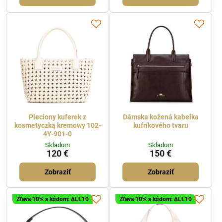
Pleciony kuferek z
Dámska kožená kabelka
kosmetyczką kremowy 102-
kufríkového tvaru
4Y-901-0
Skladom
Skladom
120 €
150 €
Zobraziť
Zobraziť
Zľava 10% s kódom: ALL10
Zľava 10% s kódom: ALL10