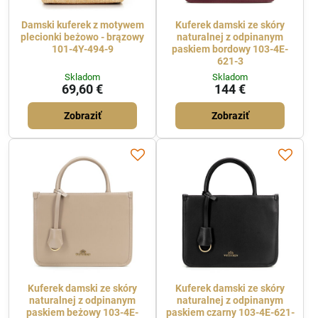
Damski kuferek z motywem
Kuferek damski ze skóry
plecionki beżowo - brązowy
naturalnej z odpinanym
101-4Y-494-9
paskiem bordowy 103-4E-
621-3
Skladom
Skladom
69,60 €
144 €
Zobraziť
Zobraziť
Kuferek damski ze skóry
Kuferek damski ze skóry
naturalnej z odpinanym
naturalnej z odpinanym
paskiem beżowy 103-4E-
paskiem czarny 103-4E-621-