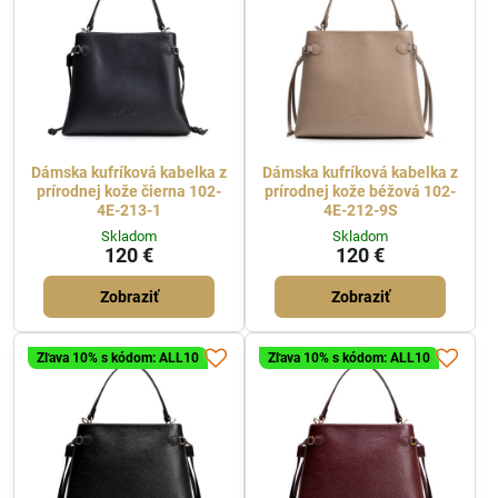
Dámska kufríková kabelka z
Dámska kufríková kabelka z
prírodnej kože čierna 102-
prírodnej kože béžová 102-
4E-213-1
4E-212-9S
Skladom
Skladom
120 €
120 €
Zobraziť
Zobraziť
Zľava 10% s kódom: ALL10
Zľava 10% s kódom: ALL10