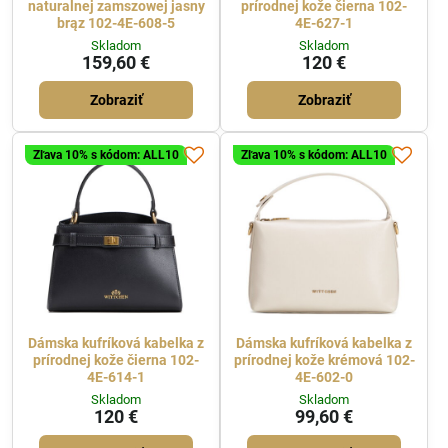
naturalnej zamszowej jasny
prírodnej kože čierna 102-
brąz 102-4E-608-5
4E-627-1
Skladom
Skladom
159,60 €
120 €
Zobraziť
Zobraziť
Zľava 10% s kódom: ALL10
Zľava 10% s kódom: ALL10
Dámska kufríková kabelka z
Dámska kufríková kabelka z
prírodnej kože čierna 102-
prírodnej kože krémová 102-
4E-614-1
4E-602-0
Skladom
Skladom
120 €
99,60 €