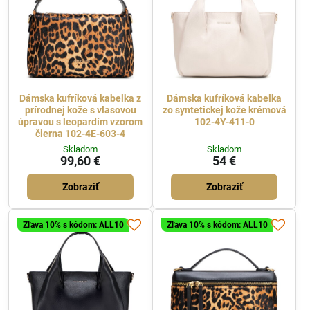
Dámska kufríková kabelka z
Dámska kufríková kabelka
prírodnej kože s vlasovou
zo syntetickej kože krémová
úpravou s leopardím vzorom
102-4Y-411-0
čierna 102-4E-603-4
Skladom
Skladom
99,60 €
54 €
Zobraziť
Zobraziť
Zľava 10% s kódom: ALL10
Zľava 10% s kódom: ALL10