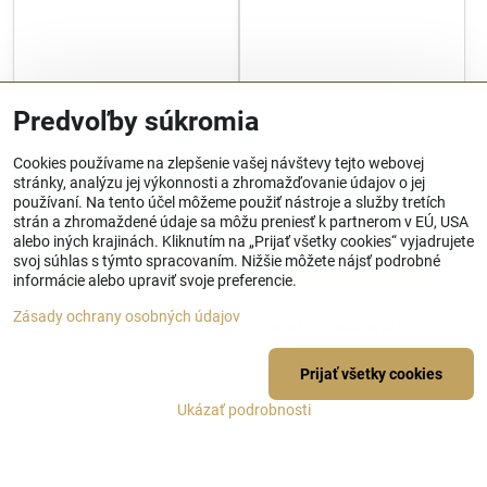
Predvoľby súkromia
Damski kuferek z plecionki i
Dámska kufríková kabelka
Cookies používame na zlepšenie vašej návštevy tejto webovej
imitacji skóry beżowo -
zo syntetickej kože bordová
stránky, analýzu jej výkonnosti a zhromažďovanie údajov o jej
brązowy 101-4Y-490-9
101-4Y-403-3
používaní. Na tento účel môžeme použiť nástroje a služby tretích
Skladom
Skladom
strán a zhromaždené údaje sa môžu preniesť k partnerom v EÚ, USA
105,60 €
60 €
alebo iných krajinách. Kliknutím na „Prijať všetky cookies“ vyjadrujete
svoj súhlas s týmto spracovaním. Nižšie môžete nájsť podrobné
Zobraziť
Zobraziť
informácie alebo upraviť svoje preferencie.
Zásady ochrany osobných údajov
Zľava 10% s kódom: ALL10
Zľava 10% s kódom: ALL10
Prijať všetky cookies
Ukázať podrobnosti