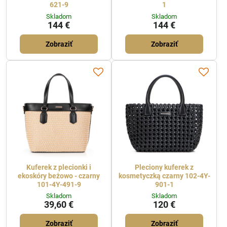
621-9
1
Skladom
Skladom
144 €
144 €
Zobraziť
Zobraziť
Kuferek z plecionki i
Pleciony kuferek z
ekoskóry beżowo - czarny
kosmetyczką czarny 102-4Y-
101-4Y-491-9
901-1
Skladom
Skladom
39,60 €
120 €
Zobraziť
Zobraziť