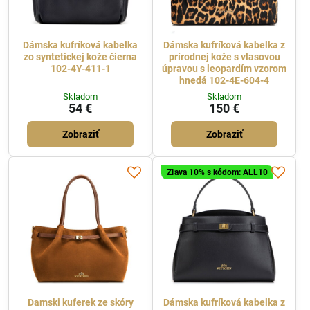
Dámska kufríková kabelka
Dámska kufríková kabelka z
zo syntetickej kože čierna
prírodnej kože s vlasovou
102-4Y-411-1
úpravou s leopardím vzorom
hnedá 102-4E-604-4
Skladom
Skladom
54 €
150 €
Zobraziť
Zobraziť
Zľava 10% s kódom: ALL10
Damski kuferek ze skóry
Dámska kufríková kabelka z